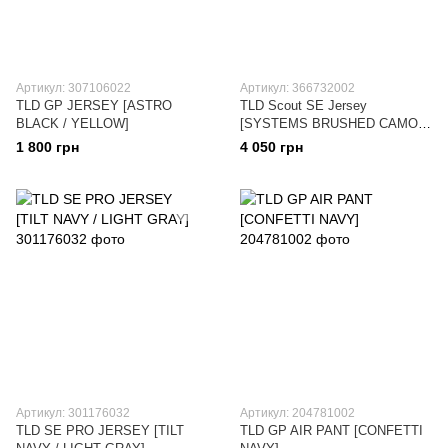
Артикул: 307106022
Артикул: 366732002
TLD GP JERSEY [ASTRO
TLD Scout SE Jersey
BLACK / YELLOW]
[SYSTEMS BRUSHED CAMO
BLk/MILITARY GREEN]
1 800 грн
4 050 грн
Артикул: 301176032
Артикул: 204781002
TLD SE PRO JERSEY [TILT
TLD GP AIR PANT [CONFETTI