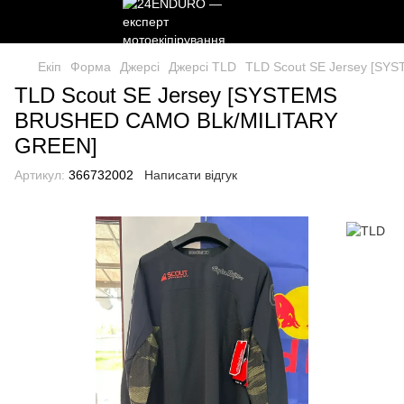
Екіп
Форма
Джерсі
Джерсі TLD
TLD Scout SE Jersey [S
TLD Scout SE Jersey [SYSTEMS
BRUSHED CAMO BLk/MILITARY
GREEN]
Артикул:
366732002
Написати відгук