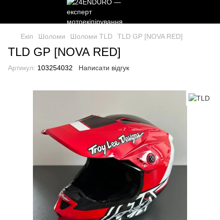
Екіп
Шоломи
Шоломи TLD
TLD GP [NOVA RED]
TLD GP [NOVA RED]
Артикул:
103254032
Написати відгук