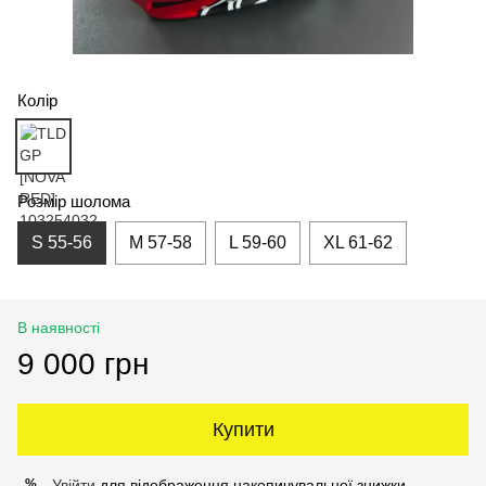
Колір
Розмір шолома
S 55-56
M 57-58
L 59-60
XL 61-62
В наявності
9 000 грн
Купити
Увійти
для відображення накопичувальної знижки
%