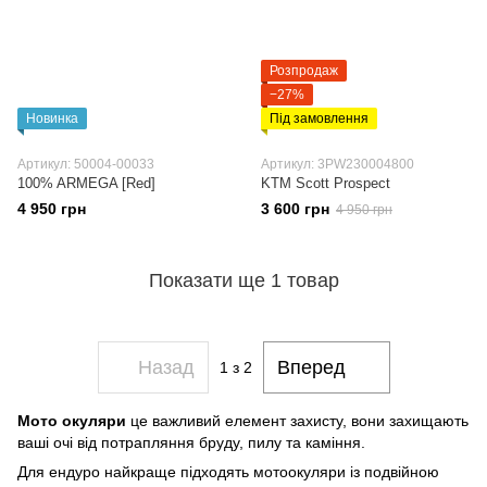
Розпродаж
−27%
Новинка
Під замовлення
Артикул: 50004-00033
Артикул: 3PW230004800
100% ARMEGA [Red]
KTM Scott Prospect
4 950 грн
3 600 грн
4 950 грн
Показати ще 1 товар
Назад
Вперед
1
з 2
Мото окуляри
це важливий елемент захисту, вони захищають
ваші очі від потрапляння бруду, пилу та каміння.
Для ендуро найкраще підходять мотоокуляри із подвійною