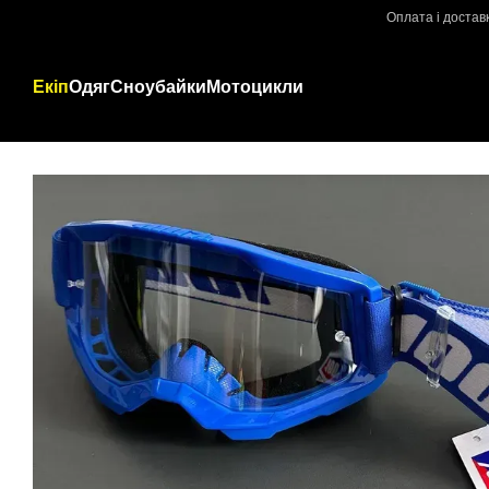
Перейти до основного контенту
Оплата і достав
Екіп
Одяг
Сноубайки
Мотоцикли