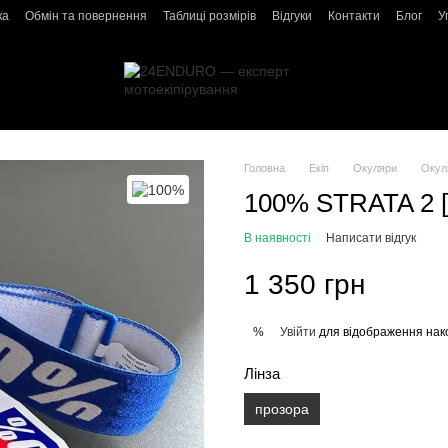
ка
Обмін та повернення
Таблиці розмірів
Відгуки
Контакти
Блог
У
Головна
Екіп
Окуляри
Окул
100% STRATA 2 [
В наявності
Написати відгук
1 350 грн
Увійти
для відображення нак
%
Лінза
прозора