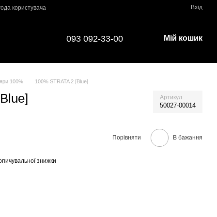
Вхід
года користувача
093 092-33-00
Мій кошик
яри 100%
100% STRATA 2 [Blue]
Blue]
Артикул
50027-00014
Порівняти
В бажання
опичувальної знижки