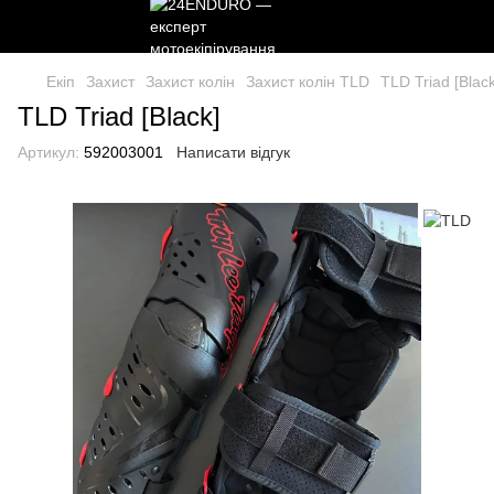
Екіп
Захист
Захист колін
Захист колін TLD
TLD Triad [Black
TLD Triad [Black]
Артикул:
592003001
Написати відгук