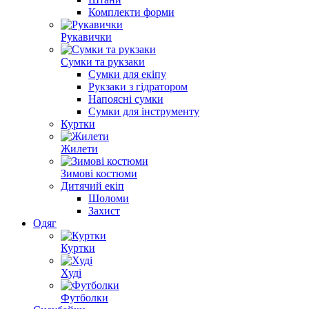
Комплекти форми
Рукавички
Сумки та рукзаки
Сумки для екіпу
Рукзаки з гідратором
Напоясні сумки
Сумки для інструменту
Куртки
Жилети
Зимові костюми
Дитячий екіп
Шоломи
Захист
Одяг
Куртки
Худі
Футболки