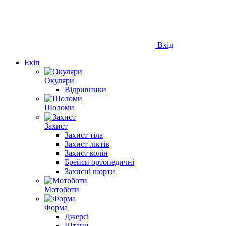
Вхід
Екіп
Окуляри
Відривники
Шоломи
Захист
Захист тіла
Захист ліктів
Захист колін
Брейси ортопедичні
Захисні шорти
Мотоботи
Форма
Джерсі
Штани