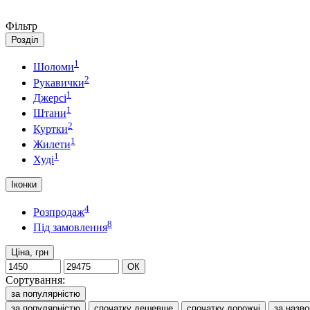
Фільтр
Розділ
1
Шоломи
2
Рукавички
1
Джерсі
1
Штани
2
Куртки
1
Жилети
1
Худі
Іконки
4
Розпродаж
8
Під замовлення
Ціна, грн
ОК
Сортування:
за популярністю
за популярністю
спочатку дешевше
спочатку дорожчі
за назв