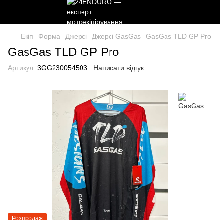
Екіп
Форма
Джерсі
Джерсі GasGas
GasGas TLD GP Pro
GasGas TLD GP Pro
Артикул:
3GG230054503
Написати відгук
Розпродаж