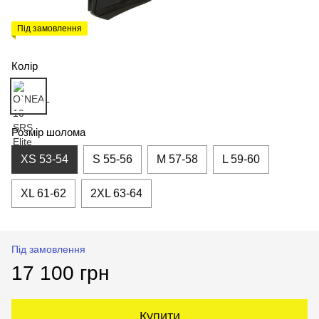
Під замовлення
Колір
Розмір шолома
XS 53-54
S 55-56
M 57-58
L 59-60
XL 61-62
2XL 63-64
Під замовлення
17 100 грн
Купити