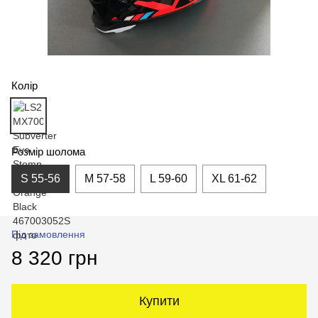
Колір
Розмір шолома
S 55-56
M 57-58
L 59-60
XL 61-62
Під замовлення
8 320 грн
Купити