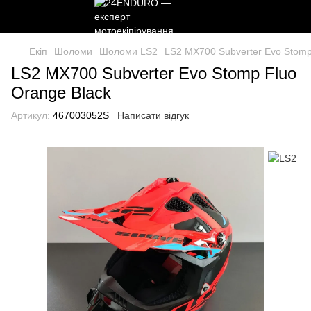
Екіп
Шоломи
Шоломи LS2
LS2 MX700 Subverter Evo Stomp
LS2 MX700 Subverter Evo Stomp Fluo
Orange Black
Артикул:
467003052S
Написати відгук