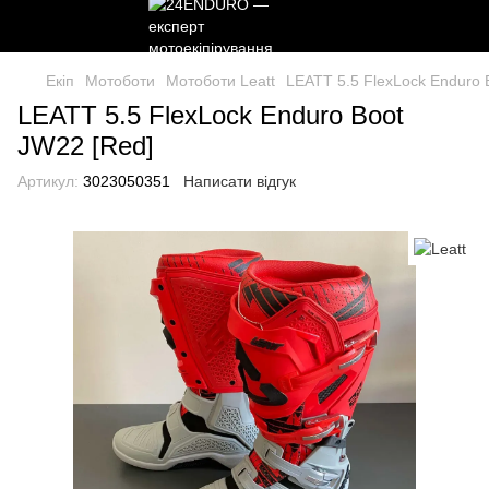
Екіп
Мотоботи
Мотоботи Leatt
LEATT 5.5 FlexLock Enduro 
LEATT 5.5 FlexLock Enduro Boot
JW22 [Red]
Артикул:
3023050351
Написати відгук