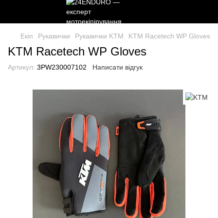
Екіп
Рукавички
Рукавички KTM
KTM Racetech WP Gloves
KTM Racetech WP Gloves
Артикул:
3PW230007102
Написати відгук