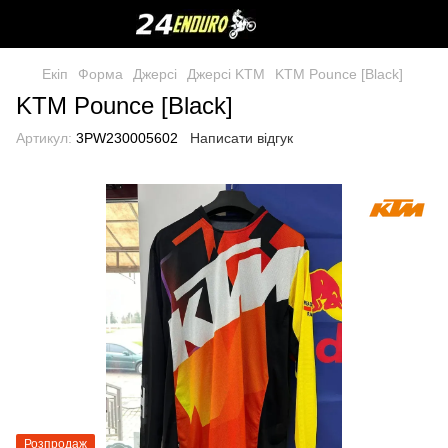
Екіп
Форма
Джерсі
Джерсі KTM
KTM Pounce [Black]
KTM Pounce [Black]
Артикул:
3PW230005602
Написати відгук
Розпродаж