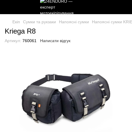
Екіп
Сумки та рукзаки
Напоясні сумки
Напоясні сумки KRI
Kriega R8
Артикул:
760061
Написати відгук