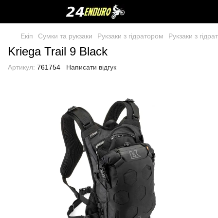
Екіп
Сумки та рукзаки
Рукзаки з гідратором
Рукзаки з гідр
Kriega Trail 9 Black
Артикул:
761754
Написати відгук