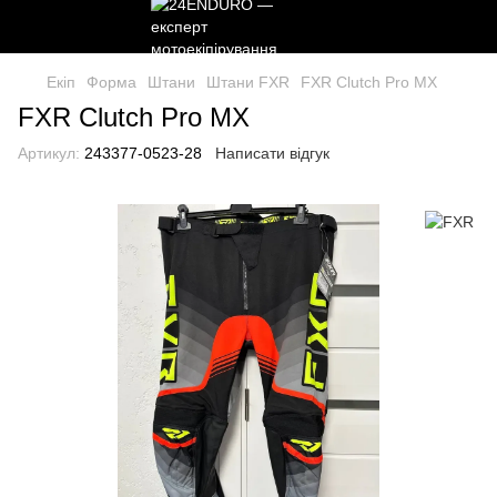
Екіп
Форма
Штани
Штани FXR
FXR Clutch Pro MX
FXR Clutch Pro MX
Артикул:
243377-0523-28
Написати відгук