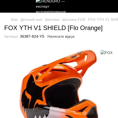
Екіп
Дитячий екіп
Шоломи
Шоломи FOX
FOX YTH V1 SHIE
FOX YTH V1 SHIELD [Flo Orange]
Артикул:
36387-824-YS
Написати відгук