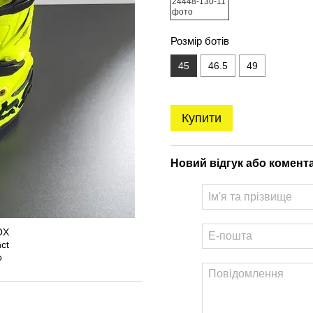
Розмір ботів
45
46.5
49
Купити
Новий відгук або комент