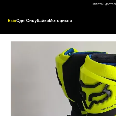
Перейти до основного контенту
Оплата і достав
Екіп
Одяг
Сноубайки
Мотоцикли