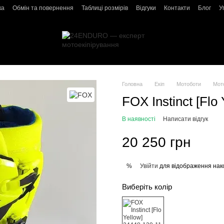
ка
Обмін та повернення
Таблиці розмірів
Відгуки
Контакти
Блог
У
Головна
Екіп
Мотоботи
Мот
FOX Instinct [Flo 
В наявності
Написати відгук
20 250 грн
Увійти
для відображення нак
%
Виберіть колір