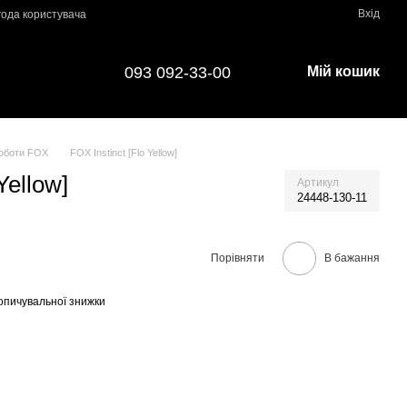
Вхід
года користувача
093 092-33-00
Мій кошик
оботи FOX
FOX Instinct [Flo Yellow]
Yellow]
Артикул
24448-130-11
Порівняти
В бажання
опичувальної знижки