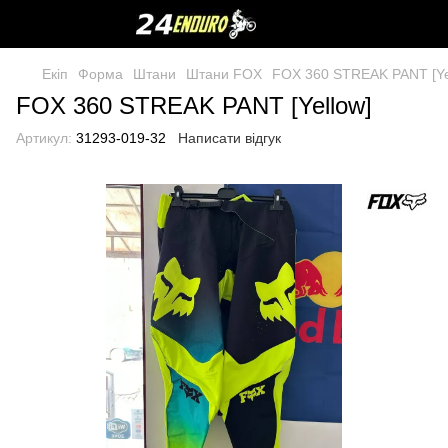
Екіп
Форма
Штани
Штани FOX
FOX 360 STREAK PANT [Ye
FOX 360 STREAK PANT [Yellow]
Артикул:
31293-019-32
Написати відгук