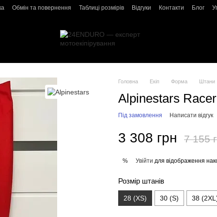
ка
Обмін та повернення
Таблиці розмірів
Відгуки
Контакти
Блог
У
Головна
Екіп
Форма
Штани
Alpinestars Race
Під замовлення
Написати відгук
3 308 грн
7 155 
Увійти
для відображення нак
%
Розмір штанів
28 (XS)
30 (S)
38 (2XL