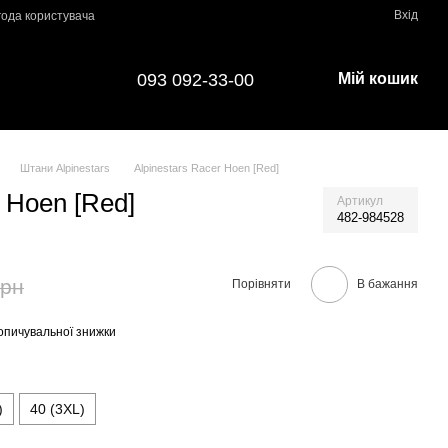
Вхід
года користувача
093 092-33-00
Мій кошик
Штани Alpinestars
Alpinestars Racer Hoen [Red]
r Hoen [Red]
Артикул
482-984528
грн
Порівняти
В бажання
опичувальної знижки
)
40 (3XL)