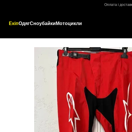
Перейти до основного контенту
Оплата і достав
Екіп
Одяг
Сноубайки
Мотоцикли