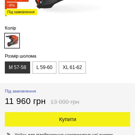
−8%
Під замовлення
Колір
Розмір шолома
M 57-58
L 59-60
XL 61-62
Під замовлення
11 960 грн
13 000 грн
Купити
Увійти
для відображення накопичувальної знижки
%