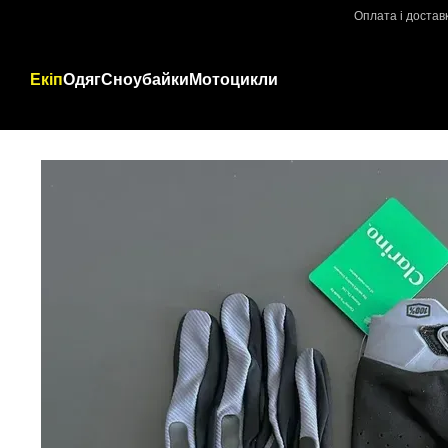
Перейти до основного контенту
Оплата і достав
Екіп
Одяг
Сноубайки
Мотоцикли