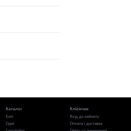
Каталог
Клієнтам
Екіп
Вхід до кабінету
Одяг
Оплата і доставка
Сноубайки
Обмін та повернення