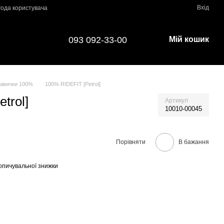
Вхід
года користувача
093 092-33-00
Мій кошик
авички 100%
100% RIDEFIT [Petrol]
trol]
Артикул
10010-00045
Порівняти
В бажання
опичувальної знижки