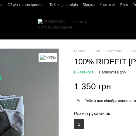
ка
Обмін та повернення
Таблиці розмірів
Відгуки
Контакти
Блог
У
Головна
Екіп
Рукавички
Рук
100% RIDEFIT [Pe
В наявності
Написати відгук
1 350 грн
Увійти
для відображення нак
%
Розмір рукавичок
S