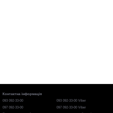
Контактна інформація
093 092-33-00
093 092-33-00 Viber
097 092-33-00
097 092-33-00 Viber