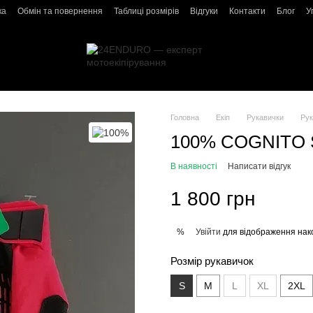
ка
Обмін та повернення
Таблиці розмірів
Відгуки
Контакти
Блог
У
Головна
Екіп
Рукавички
Рук
100% COGNITO S
В наявності
Написати відгук
1 800 грн
Увійти
для відображення нак
%
Розмір рукавичок
S
M
L
XL
2XL