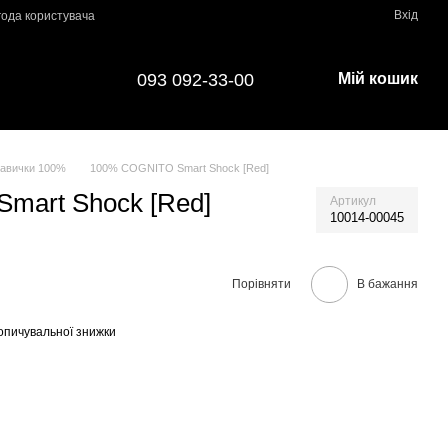
Вхід
года користувача
093 092-33-00
Мій кошик
авички 100%
100% COGNITO Smart Shock [Red]
mart Shock [Red]
Артикул
10014-00045
Порівняти
В бажання
опичувальної знижки