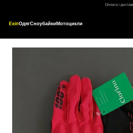
Перейти до основного контенту
Оплата і достав
Екіп
Одяг
Сноубайки
Мотоцикли