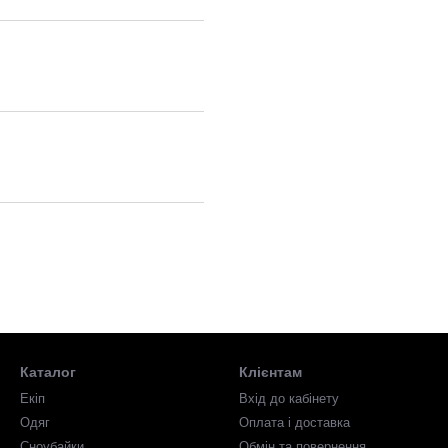
Каталог
Клієнтам
Екіп
Вхід до кабінету
Одяг
Оплата і доставка
Сноубайки
Обмін та повернення